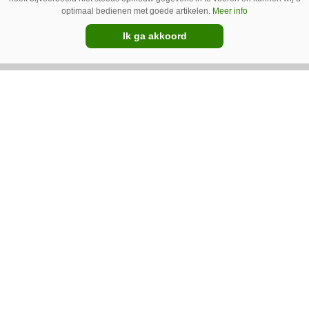
optimaal bedienen met goede artikelen.
Meer info
Ik ga akkoord
Ventilator in de stal voert ook vieze
lucht af
Ventilatoren in de stal zijn niet alleen relevant
als de mussen van het dak vallen. Bij de juiste
installatie zorgen ze er ook voor dat vieze lucht
wordt afgevoerd. Op veel bedrijven staan ze dan
ook bijna altijd aan.