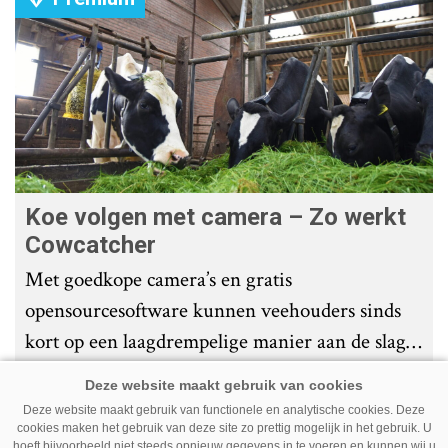
Koe volgen met camera – Zo werkt
Cowcatcher
Met goedkope camera’s en gratis
opensourcesoftware kunnen veehouders sinds
kort op een laagdrempelige manier aan de slag
met tochtdetectie en afkalfmonitoring. Wat
komt er zoal bij kijken?
Deze website maakt gebruik van functionele en analytische cookies. Deze
cookies maken het gebruik van deze site zo prettig mogelijk in het gebruik. U
Premium
hoeft bijvoorbeeld niet steeds opnieuw gegevens in te voeren en kunnen wij u