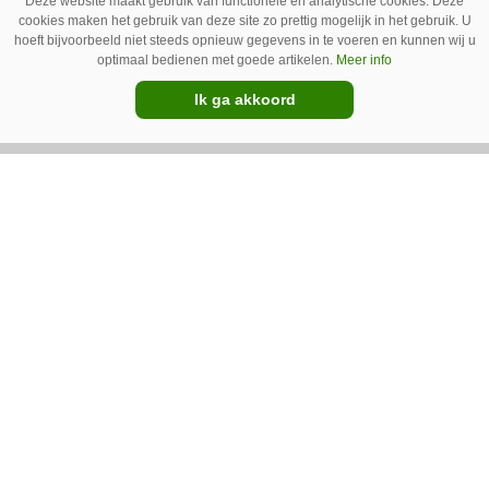
Deze website maakt gebruik van functionele en analytische cookies. Deze
wordt afgevoerd. Op veel bedrijven staan ze dan
cookies maken het gebruik van deze site zo prettig mogelijk in het gebruik. U
ook bijna altijd aan.
hoeft bijvoorbeeld niet steeds opnieuw gegevens in te voeren en kunnen wij u
optimaal bedienen met goede artikelen.
Meer info
Ik ga akkoord
Van onze kennispartners
BouMatic
Kunstmatige intelligentie transformeert
robotmelken