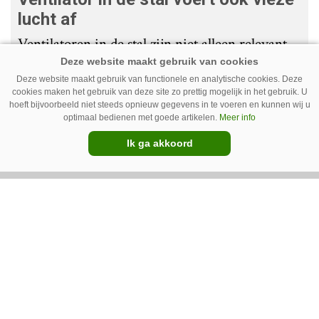
lucht af
Ventilatoren in de stal zijn niet alleen relevant
als de mussen van het dak vallen. Bij de juiste
Deze website maakt gebruik van functionele en analytische cookies. Deze
installatie zorgen ze er ook voor dat vieze lucht
cookies maken het gebruik van deze site zo prettig mogelijk in het gebruik. U
hoeft bijvoorbeeld niet steeds opnieuw gegevens in te voeren en kunnen wij u
wordt afgevoerd. Op veel bedrijven staan ze dan
optimaal bedienen met goede artikelen.
Meer info
ook bijna altijd aan.
Ik ga akkoord
Van onze kennispartners
BouMatic