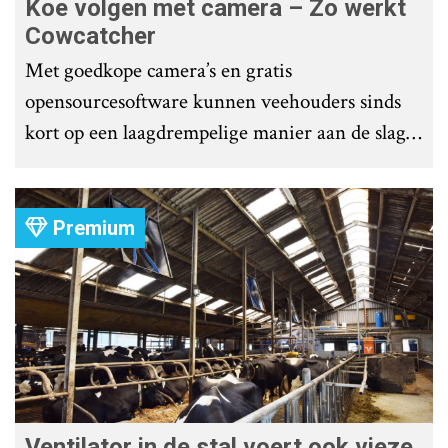
Koe volgen met camera – Zo werkt
Cowcatcher
Met goedkope camera’s en gratis
opensourcesoftware kunnen veehouders sinds
kort op een laagdrempelige manier aan de slag
met tochtdetectie en afkalfmonitoring. Wat
komt er zoal bij kijken?
Premium
Ventilator in de stal voert ook vieze