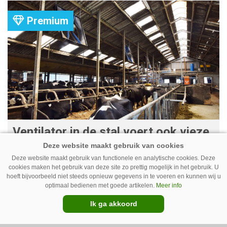
komt er zoal bij kijken?
Premium
Ventilator in de stal voert ook vieze
lucht af
Deze website maakt gebruik van functionele en analytische cookies. Deze
Ventilatoren in de stal zijn niet alleen relevant
cookies maken het gebruik van deze site zo prettig mogelijk in het gebruik. U
als de mussen van het dak vallen. Bij de juiste
hoeft bijvoorbeeld niet steeds opnieuw gegevens in te voeren en kunnen wij u
optimaal bedienen met goede artikelen.
Meer info
installatie zorgen ze er ook voor dat vieze lucht
Ik ga akkoord
wordt afgevoerd. Op veel bedrijven staan ze dan
ook bijna altijd aan.