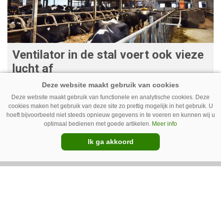
Ventilator in de stal voert ook vieze
lucht af
Ventilatoren in de stal zijn niet alleen relevant
Deze website maakt gebruik van functionele en analytische cookies. Deze
als de mussen van het dak vallen. Bij de juiste
cookies maken het gebruik van deze site zo prettig mogelijk in het gebruik. U
installatie zorgen ze er ook voor dat vieze lucht
hoeft bijvoorbeeld niet steeds opnieuw gegevens in te voeren en kunnen wij u
optimaal bedienen met goede artikelen.
Meer info
wordt afgevoerd. Op veel bedrijven staan ze dan
Ik ga akkoord
ook bijna altijd aan.
Van onze kennispartners
BouMatic