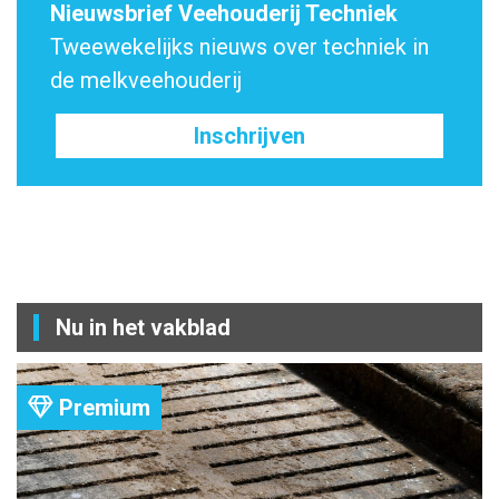
Nieuwsbrief Veehouderij Techniek
Tweewekelijks nieuws over techniek in
de melkveehouderij
Inschrijven
Nu in het vakblad
Premium