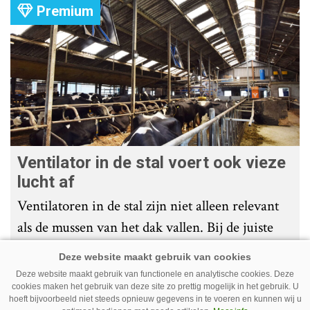
Premium
Ventilator in de stal voert ook vieze
lucht af
Ventilatoren in de stal zijn niet alleen relevant
als de mussen van het dak vallen. Bij de juiste
installatie zorgen ze er ook voor dat vieze lucht
wordt afgevoerd. Op veel bedrijven staan ze dan
Deze website maakt gebruik van functionele en analytische cookies. Deze
cookies maken het gebruik van deze site zo prettig mogelijk in het gebruik. U
ook bijna altijd aan.
hoeft bijvoorbeeld niet steeds opnieuw gegevens in te voeren en kunnen wij u