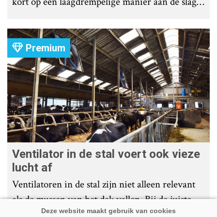
kort op een laagdrempelige manier aan de slag
met tochtdetectie en afkalfmonitoring. Wat
komt er zoal bij kijken?
Premium
Ventilator in de stal voert ook vieze
lucht af
Ventilatoren in de stal zijn niet alleen relevant
als de mussen van het dak vallen. Bij de juiste
installatie zorgen ze er ook voor dat vieze lucht