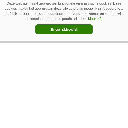
Deze website maakt gebruik van functionele en analytische cookies. Deze
wordt afgevoerd. Op veel bedrijven staan ze dan
cookies maken het gebruik van deze site zo prettig mogelijk in het gebruik. U
hoeft bijvoorbeeld niet steeds opnieuw gegevens in te voeren en kunnen wij u
ook bijna altijd aan.
optimaal bedienen met goede artikelen.
Meer info
Ik ga akkoord
Van onze kennispartners
BouMatic
Kunstmatige intelligentie transformeert
robotmelken