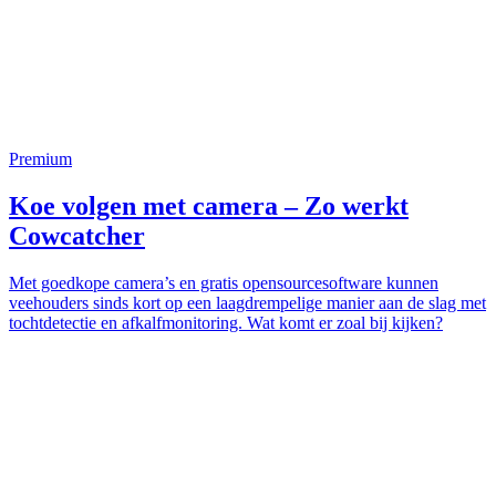
Premium
Koe volgen met camera – Zo werkt
Cowcatcher
Met goedkope camera’s en gratis opensourcesoftware kunnen
veehouders sinds kort op een laagdrempelige manier aan de slag met
tochtdetectie en afkalfmonitoring. Wat komt er zoal bij kijken?