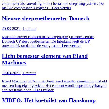
compressor als aanvulling op het bestaande sleepslangsysteem. De
nieuwe compressor is volgens...
Lees verder
Nieuwe sleepvoetbemester Bomech
25-03-2021 |
1 minuut
Machinebouwer Bomech uit Albergen (Ov.) introdcueert de
Bomech UP sleepvoetbemester. De fabrikant heeft de UP
ontwikkeld, omdat het de vraag naar...
Lees verder
Licht bemester element van Eland
Machines
17-03-2021 |
1 minuut
Eland Machines uit Nijbroek heeft een bemester element ontwikkeld
met een laag eigen gewicht. Het element wordt slepend opgehangen
aan het frame door...
Lees verder
VIDEO: Het koetoilet van Hanskamp