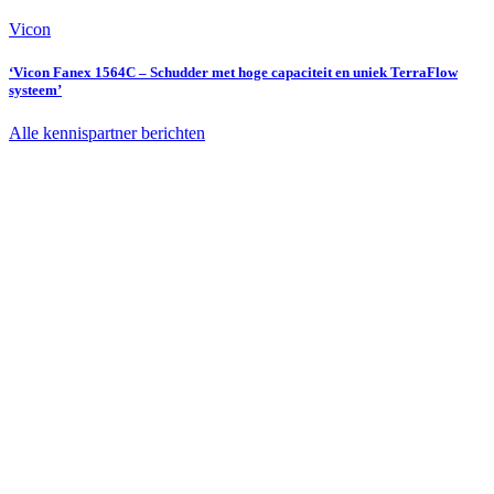
Vicon
‘Vicon Fanex 1564C – Schudder met hoge capaciteit en uniek TerraFlow
systeem’
Alle kennispartner berichten