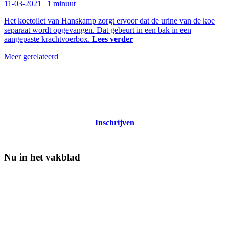
11-03-2021 |
1 minuut
Het koetoilet van Hanskamp zorgt ervoor dat de urine van de koe
separaat wordt opgevangen. Dat gebeurt in een bak in een
aangepaste krachtvoerbox.
Lees verder
Meer gerelateerd
Nieuwsbrief Veehouderij Techniek
Tweewekelijks nieuws over techniek in de melkveehouderij
Inschrijven
Nu in het vakblad