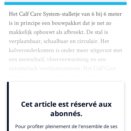
Het Calf Care System-stalletje van 6 bij 6 meter
is in principe een bouwpakket dat je net zo
makkelijk opbouwt als afbreekt. De stal is
verplaatsbaar, schaalbaar en circulair. Het
kalveronderkomen is onder meer uitgerust met
een mestschuif, vloerverwarming en een
automatisch ventilatiesysteem. Het Calf Care
System van G. van Beek en Zn. uit Barneveld