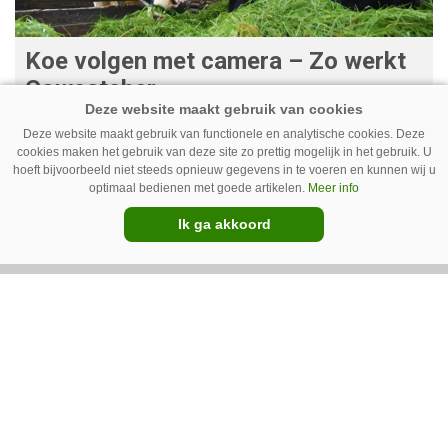
Koe volgen met camera – Zo werkt
Cowcatcher
Met goedkope camera’s en gratis
Deze website maakt gebruik van functionele en analytische cookies. Deze
opensourcesoftware kunnen veehouders sinds
cookies maken het gebruik van deze site zo prettig mogelijk in het gebruik. U
hoeft bijvoorbeeld niet steeds opnieuw gegevens in te voeren en kunnen wij u
kort op een laagdrempelige manier aan de slag
optimaal bedienen met goede artikelen.
Meer info
met tochtdetectie en afkalfmonitoring. Wat
Ik ga akkoord
komt er zoal bij kijken?
Premium