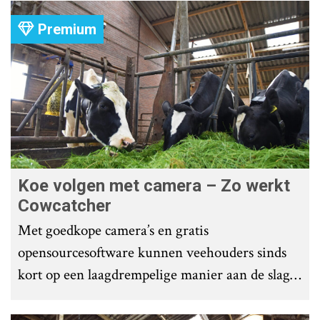
Premium
Koe volgen met camera – Zo werkt
Cowcatcher
Met goedkope camera’s en gratis
opensourcesoftware kunnen veehouders sinds
kort op een laagdrempelige manier aan de slag
met tochtdetectie en afkalfmonitoring. Wat
komt er zoal bij kijken?