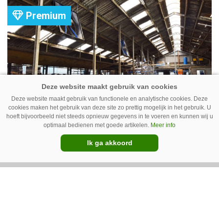
Premium
Deze website maakt gebruik van functionele en analytische cookies. Deze
cookies maken het gebruik van deze site zo prettig mogelijk in het gebruik. U
hoeft bijvoorbeeld niet steeds opnieuw gegevens in te voeren en kunnen wij u
Ventilator in de stal voert ook vieze
optimaal bedienen met goede artikelen.
Meer info
lucht af
Ik ga akkoord
Ventilatoren in de stal zijn niet alleen relevant
als de mussen van het dak vallen. Bij de juiste
installatie zorgen ze er ook voor dat vieze lucht
wordt afgevoerd. Op veel bedrijven staan ze dan
ook bijna altijd aan.