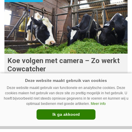
Koe volgen met camera – Zo werkt
Cowcatcher
Met goedkope camera’s en gratis
opensourcesoftware kunnen veehouders sinds
Deze website maakt gebruik van functionele en analytische cookies. Deze
cookies maken het gebruik van deze site zo prettig mogelijk in het gebruik. U
kort op een laagdrempelige manier aan de slag
hoeft bijvoorbeeld niet steeds opnieuw gegevens in te voeren en kunnen wij u
optimaal bedienen met goede artikelen.
Meer info
met tochtdetectie en afkalfmonitoring. Wat
komt er zoal bij kijken?
Ik ga akkoord
Premium