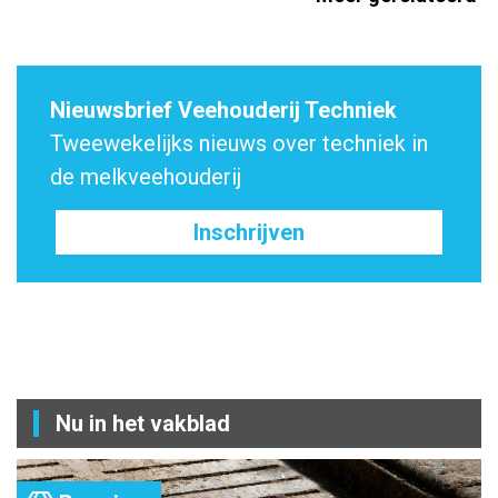
Nieuwsbrief Veehouderij Techniek
Tweewekelijks nieuws over techniek in
de melkveehouderij
Inschrijven
Nu in het vakblad