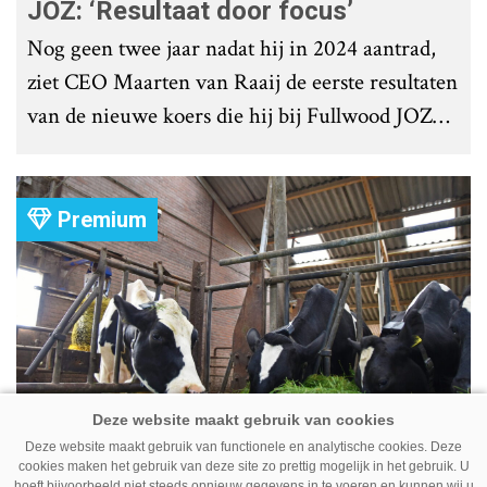
JOZ: ‘Resultaat door focus’
Nog geen twee jaar nadat hij in 2024 aantrad,
ziet CEO Maarten van Raaij de eerste resultaten
van de nieuwe koers die hij bij Fullwood JOZ
Group heeft uitgezet.
Premium
Deze website maakt gebruik van functionele en analytische cookies. Deze
Koe volgen met camera – Zo werkt
cookies maken het gebruik van deze site zo prettig mogelijk in het gebruik. U
hoeft bijvoorbeeld niet steeds opnieuw gegevens in te voeren en kunnen wij u