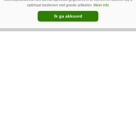
Cowcatcher
optimaal bedienen met goede artikelen.
Meer info
Met goedkope camera’s en gratis
Ik ga akkoord
opensourcesoftware kunnen veehouders sinds
kort op een laagdrempelige manier aan de slag
met tochtdetectie en afkalfmonitoring. Wat
komt er zoal bij kijken?
Premium
Ventilator in de stal voert ook vieze
lucht af