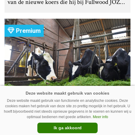
van de nieuwe koers die hij bij Fullwood JOZ
Group heeft uitgezet.
Premium
Koe volgen met camera – Zo werkt
Deze website maakt gebruik van functionele en analytische cookies. Deze
Cowcatcher
cookies maken het gebruik van deze site zo prettig mogelijk in het gebruik. U
hoeft bijvoorbeeld niet steeds opnieuw gegevens in te voeren en kunnen wij u
Met goedkope camera’s en gratis
optimaal bedienen met goede artikelen.
Meer info
opensourcesoftware kunnen veehouders sinds
Ik ga akkoord
kort op een laagdrempelige manier aan de slag