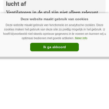
lucht af
Ventilatoren in de stal zijn niet alleen relevant
als de mussen van het dak vallen. Bij de juiste
Deze website maakt gebruik van functionele en analytische cookies. Deze
installatie zorgen ze er ook voor dat vieze lucht
cookies maken het gebruik van deze site zo prettig mogelijk in het gebruik. U
wordt afgevoerd. Op veel bedrijven staan ze dan
hoeft bijvoorbeeld niet steeds opnieuw gegevens in te voeren en kunnen wij u
optimaal bedienen met goede artikelen.
Meer info
ook bijna altijd aan.
Ik ga akkoord
Van onze kennispartners
BouMatic