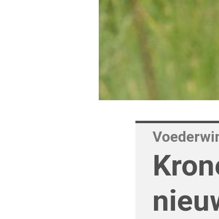
Voederwi
Kron
nieu