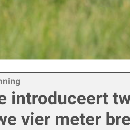
nning
e introduceert t
we vier meter br