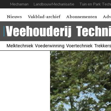
Mechaman
LandbouwMechanisatie
Tuin en Park Tech
Nieuws
Vakblad-archief
Abonnementen
Adv
Melktechniek
Voederwinning
Voertechniek
Trekker