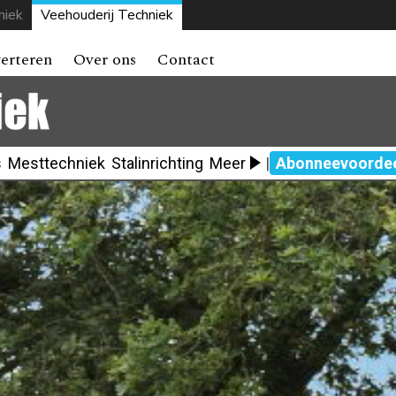
niek
Veehouderij Techniek
erteren
Over ons
Contact
s
Mesttechniek
Stalinrichting
Meer
|
Abonneevoorde