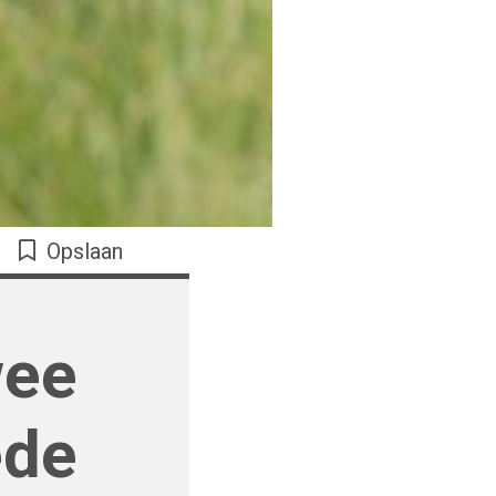
Opslaan
wee
ede