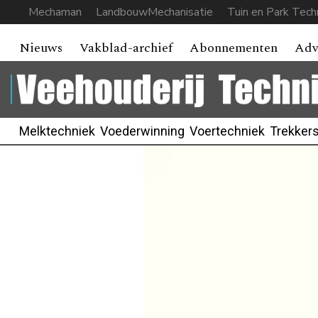
Mechaman
LandbouwMechanisatie
Tuin en Park Tech
Nieuws
Vakblad-archief
Abonnementen
Adv
Melktechniek
Voederwinning
Voertechniek
Trekker