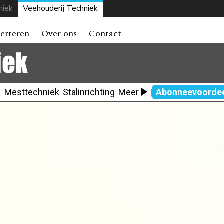
niek
Veehouderij Techniek
erteren
Over ons
Contact
s
Mesttechniek
Stalinrichting
Meer
|
Abonneevoorde