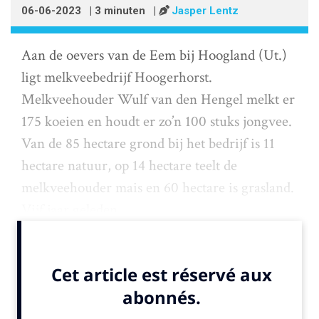
06-06-2023
| 3 minuten
|
Jasper Lentz
Aan de oevers van de Eem bij Hoogland (Ut.)
ligt melkveebedrijf Hoogerhorst.
Melkveehouder Wulf van den Hengel melkt er
175 koeien en houdt er zo’n 100 stuks jongvee.
Van de 85 hectare grond bij het bedrijf is 11
hectare natuur, op 14 hectare teelt de
melkveehouder mais en 60 hectare is grasland.
Vijf jaar geleden