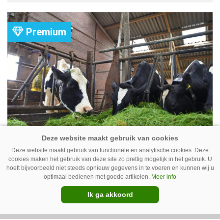
Group heeft uitgezet.
Premium
Koe volgen met camera – Zo werkt
Cowcatcher
Deze website maakt gebruik van functionele en analytische cookies. Deze
cookies maken het gebruik van deze site zo prettig mogelijk in het gebruik. U
Met goedkope camera’s en gratis
hoeft bijvoorbeeld niet steeds opnieuw gegevens in te voeren en kunnen wij u
optimaal bedienen met goede artikelen.
Meer info
opensourcesoftware kunnen veehouders sinds
Ik ga akkoord
kort op een laagdrempelige manier aan de slag
met tochtdetectie en afkalfmonitoring. Wat