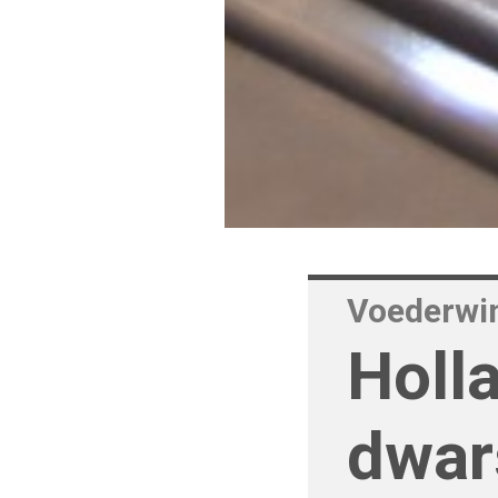
Voederwi
Holl
dwar