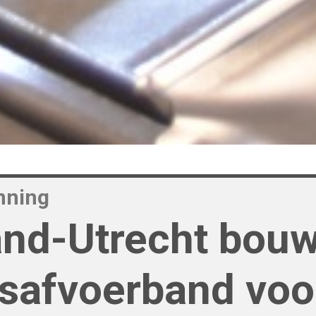
nning
and-Utrecht bouw
safvoerband voo