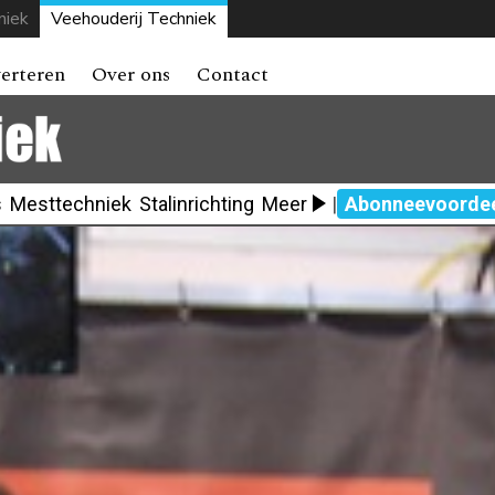
niek
Veehouderij Techniek
erteren
Over ons
Contact
s
Mesttechniek
Stalinrichting
Meer
|
Abonneevoorde