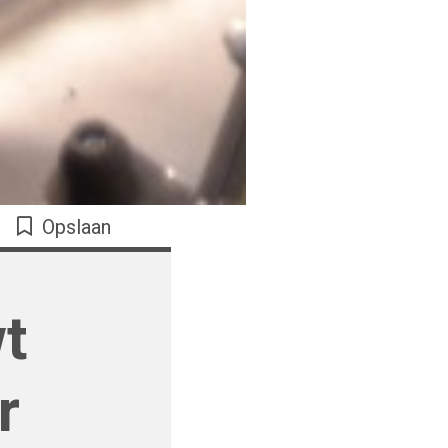
Opslaan
t
r