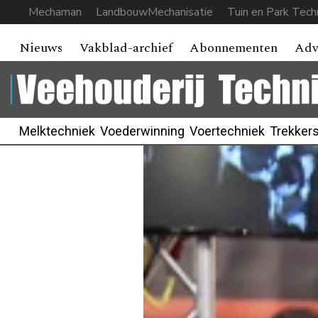
Mechaman
LandbouwMechanisatie
Tuin en Park Tech
Nieuws
Vakblad-archief
Abonnementen
Adv
Melktechniek
Voederwinning
Voertechniek
Trekker