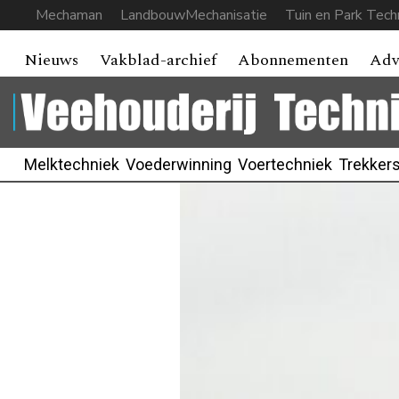
Mechaman
LandbouwMechanisatie
Tuin en Park Tech
Nieuws
Vakblad-archief
Abonnementen
Adv
Melktechniek
Voederwinning
Voertechniek
Trekker