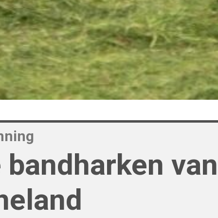
nning
 bandharken van
neland