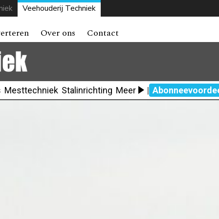
niek
Veehouderij Techniek
erteren
Over ons
Contact
s
Mesttechniek
Stalinrichting
Meer
|
Abonneevoorde