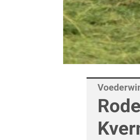
Voederwi
Rode
Kver