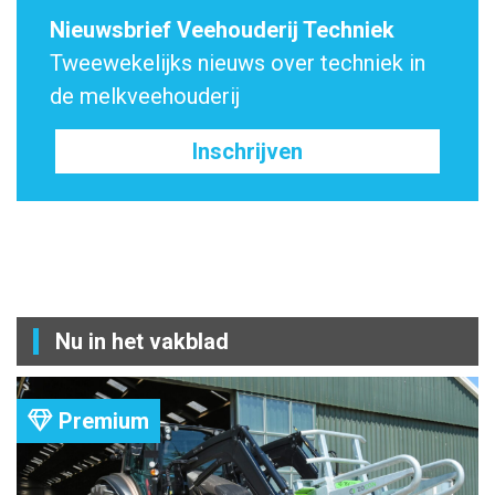
Nieuwsbrief Veehouderij Techniek
Tweewekelijks nieuws over techniek in
de melkveehouderij
Inschrijven
Nu in het vakblad
Premium