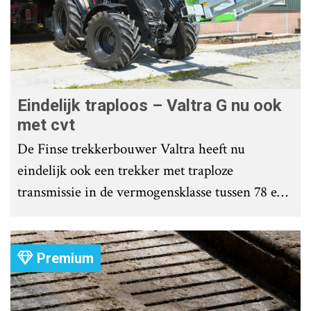
Eindelijk traploos – Valtra G nu ook
met cvt
De Finse trekkerbouwer Valtra heeft nu
eindelijk ook een trekker met traploze
transmissie in de vermogensklasse tussen 78 en
107 kW (105 en 145 pk). Valtra rust de vier
modellen uit de G-serie ermee uit.
Premium