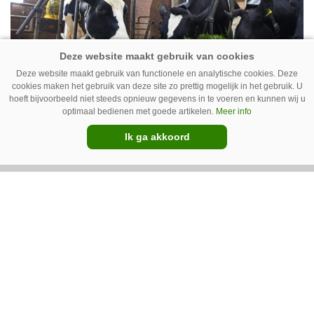
Deze website maakt gebruik van functionele en analytische cookies. Deze
Koe volgen met camera – Zo werkt
cookies maken het gebruik van deze site zo prettig mogelijk in het gebruik. U
hoeft bijvoorbeeld niet steeds opnieuw gegevens in te voeren en kunnen wij u
Cowcatcher
optimaal bedienen met goede artikelen.
Meer info
Met goedkope camera’s en gratis
Ik ga akkoord
opensourcesoftware kunnen veehouders sinds
kort op een laagdrempelige manier aan de slag
met tochtdetectie en afkalfmonitoring. Wat
komt er zoal bij kijken?
Van onze kennispartners