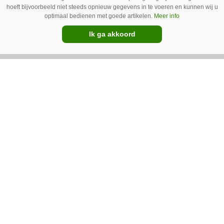
Cowcatcher
hoeft bijvoorbeeld niet steeds opnieuw gegevens in te voeren en kunnen wij u
optimaal bedienen met goede artikelen.
Meer info
Met goedkope camera’s en gratis
Ik ga akkoord
opensourcesoftware kunnen veehouders sinds
kort op een laagdrempelige manier aan de slag
met tochtdetectie en afkalfmonitoring. Wat
komt er zoal bij kijken?
Premium
Ventilator in de stal voert ook vieze