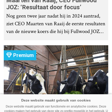
Maarten van Raaij, CEO Fullwood
JOZ: ‘Resultaat door focus’
Nog geen twee jaar nadat hij in 2024 aantrad,
ziet CEO Maarten van Raaij de eerste resultaten
van de nieuwe koers die hij bij Fullwood JOZ
Group heeft uitgezet.
Premium
Deze website maakt gebruik van functionele en analytische cookies. Deze
Koe volgen met camera – Zo werkt
cookies maken het gebruik van deze site zo prettig mogelijk in het gebruik. U