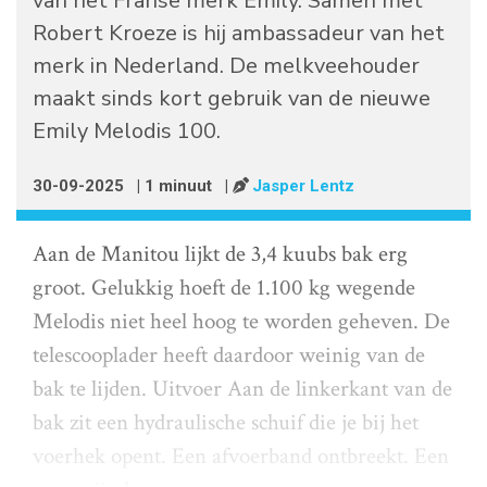
van het Franse merk Emily. Samen met
Robert Kroeze is hij ambassadeur van het
merk in Nederland. De melkveehouder
maakt sinds kort gebruik van de nieuwe
Emily Melodis 100.
30-09-2025
| 1 minuut
|
Jasper Lentz
Aan de Manitou lijkt de 3,4 kuubs bak erg
groot. Gelukkig hoeft de 1.100 kg wegende
Melodis niet heel hoog te worden geheven. De
telescooplader heeft daardoor weinig van de
bak te lijden. Uitvoer Aan de linkerkant van de
bak zit een hydraulische schuif die je bij het
voerhek opent. Een afvoerband ontbreekt. Een