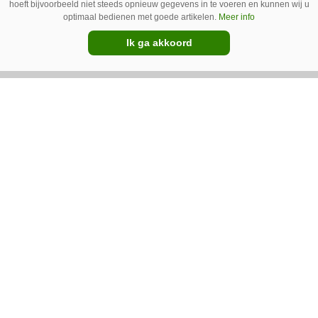
Ventilatoren in de stal zijn niet alleen relevant
hoeft bijvoorbeeld niet steeds opnieuw gegevens in te voeren en kunnen wij u
optimaal bedienen met goede artikelen.
Meer info
als de mussen van het dak vallen. Bij de juiste
Ik ga akkoord
installatie zorgen ze er ook voor dat vieze lucht
wordt afgevoerd. Op veel bedrijven staan ze dan
ook bijna altijd aan.
Van onze kennispartners
BouMatic
Kunstmatige intelligentie transformeert