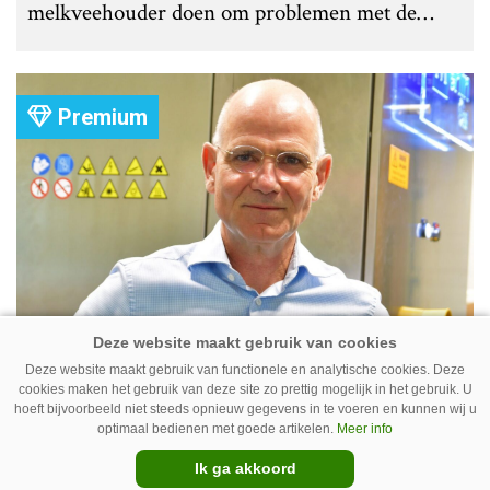
melkveehouder doen om problemen met de
roostervloer te voorkomen?
Premium
Maarten van Raaij, CEO Fullwood
Deze website maakt gebruik van functionele en analytische cookies. Deze
JOZ: ‘Resultaat door focus’
cookies maken het gebruik van deze site zo prettig mogelijk in het gebruik. U
hoeft bijvoorbeeld niet steeds opnieuw gegevens in te voeren en kunnen wij u
Nog geen twee jaar nadat hij in 2024 aantrad,
optimaal bedienen met goede artikelen.
Meer info
ziet CEO Maarten van Raaij de eerste resultaten
Ik ga akkoord