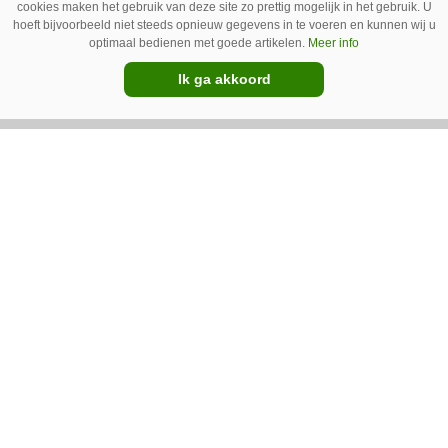
erbij’
cookies maken het gebruik van deze site zo prettig mogelijk in het gebruik. U
hoeft bijvoorbeeld niet steeds opnieuw gegevens in te voeren en kunnen wij u
Erwin van Boven (36) is samen met zijn neef
optimaal bedienen met goede artikelen.
Meer info
Mark van Boven (38) eigenaar van een
Ik ga akkoord
gemengd bedrijf in Erica (Dr.). Achter hun
akkerbouwbedrijf liggen de stallen waar ze
Premium
vleeskippen houden. In de schuur vooraan is
het qua trekkers allemaal blauw, waaronder de
New Holland T7070 voor de trekkertrek.
GT Vario schoffeltrekker is een
Drentse doener
Schoffelspecialist Hengers uit Coevorden (Dr.)