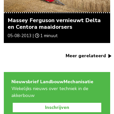
Massey Ferguson vernieuwt Delta
en Centora maaidorsers
05-08-2013 |
1 minuut
Meer gerelateerd
Nieuwsbrief LandbouwMechanisatie
Wekelijks nieuws over techniek in de
akkerbouw
Inschrijven