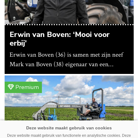
Erwin van Boven: ‘Mooi voor
erbij’
Erwin van Boven (36) is samen met zijn neef
Mark van Boven (38) eigenaar van een
gemengd bedrijf in Erica (Dr.). Achter hun
akkerbouwbedrijf liggen de stallen waar ze
Premium
vleeskippen houden. In de schuur vooraan is
het qua trekkers allemaal blauw, waaronder de
New Holland T7070 voor de trekkertrek.
Deze website maakt gebruik van functionele en analytische cookies. Deze