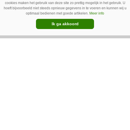
cookies maken het gebruik van deze site zo prettig mogelijk in het gebruik. U
hoeft bijvoorbeeld niet steeds opnieuw gegevens in te voeren en kunnen wij u
optimaal bedienen met goede artikelen.
Meer info
GT Vario schoffeltrekker is een
Ik ga akkoord
Drentse doener
Schoffelspecialist Hengers uit Coevorden (Dr.)
heeft in samenwerking met machinebouwer
Macon in Kraggenburg (Fl.) een
schoffeltrekker gebouwd. Eenvoudig en licht,
Premium
dat waren de vereisten. En dat is met de GT
Vario aardig gelukt.