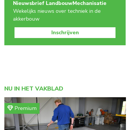
Nieuwsbrief LandbouwMechanisatie
Wekelijks nieuws over techniek in de
akkerbouw
Inschrijven
NU IN HET VAKBLAD
Premium