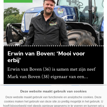
Erwin van Boven: ‘Mooi voor
erbij’
Erwin van Boven (36) is samen met zijn neef
Mark van Boven (38) eigenaar van een
gemengd bedrijf in Erica (Dr.). Achter hun
akkerbouwbedrijf liggen de stallen waar ze
Premium
Deze website maakt gebruik van functionele en analytische cookies. Deze
vleeskippen houden. In de schuur vooraan is
cookies maken het gebruik van deze site zo prettig mogelijk in het gebruik. U
het qua trekkers allemaal blauw, waaronder de
hoeft bijvoorbeeld niet steeds opnieuw gegevens in te voeren en kunnen wij u