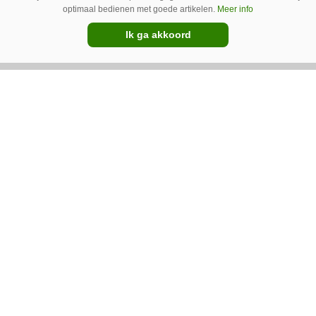
optimaal bedienen met goede artikelen.
Meer info
New Holland T7070 voor de trekkertrek.
Ik ga akkoord
GT Vario schoffeltrekker is een
Drentse doener
Schoffelspecialist Hengers uit Coevorden (Dr.)
heeft in samenwerking met machinebouwer
Macon in Kraggenburg (Fl.) een
schoffeltrekker gebouwd. Eenvoudig en licht,
Premium
dat waren de vereisten. En dat is met de GT
Vario aardig gelukt.