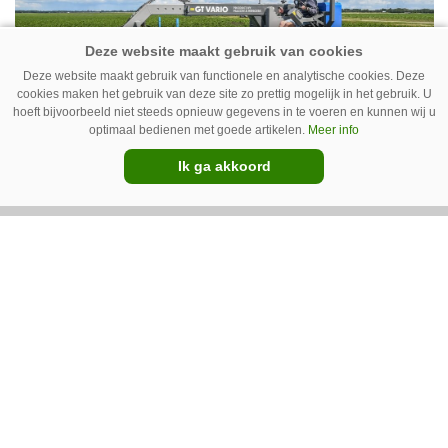
New Holland T7070 voor de trekkertrek.
Deze website maakt gebruik van functionele en analytische cookies. Deze
cookies maken het gebruik van deze site zo prettig mogelijk in het gebruik. U
hoeft bijvoorbeeld niet steeds opnieuw gegevens in te voeren en kunnen wij u
optimaal bedienen met goede artikelen.
Meer info
Ik ga akkoord
GT Vario schoffeltrekker is een
Drentse doener
Schoffelspecialist Hengers uit Coevorden (Dr.)
heeft in samenwerking met machinebouwer
Macon in Kraggenburg (Fl.) een
schoffeltrekker gebouwd. Eenvoudig en licht,
Premium
dat waren de vereisten. En dat is met de GT
Vario aardig gelukt.