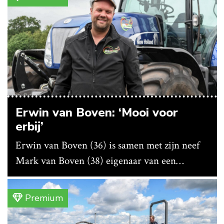
Erwin van Boven: ‘Mooi voor
erbij’
Erwin van Boven (36) is samen met zijn neef
Mark van Boven (38) eigenaar van een
gemengd bedrijf in Erica (Dr.). Achter hun
akkerbouwbedrijf liggen de stallen waar ze
Premium
vleeskippen houden. In de schuur vooraan is
het qua trekkers allemaal blauw, waaronder de