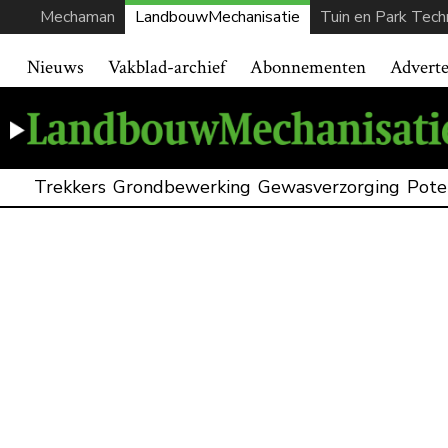
Mechaman
LandbouwMechanisatie
Tuin en Park Tech
Nieuws
Vakblad-archief
Abonnementen
Advert
Trekkers
Grondbewerking
Gewasverzorging
Pote