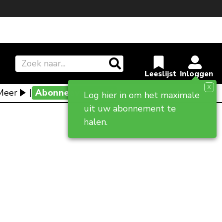
X
Meer
|
Abonneevoordeel
Log hier in om het maximale
uit uw abonnement te
halen.