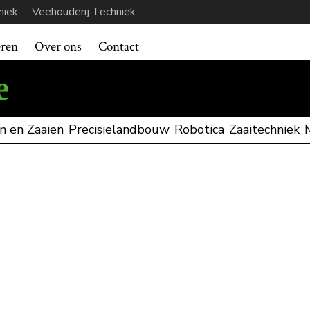
niek
Veehouderij Techniek
eren
Over ons
Contact
n en Zaaien
Precisielandbouw
Robotica
Zaaitechniek