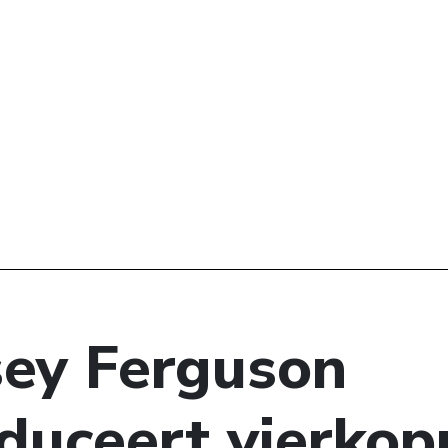
ey Ferguson
oduceert vierkop