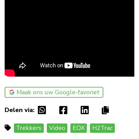
Maak ons uw Google-favoriet
Delen via:
Trekkers
Video
EOX
H2Trac