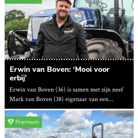
Erwin van Boven: ‘Mooi voor
erbij’
Erwin van Boven (36) is samen met zijn neef
Mark van Boven (38) eigenaar van een
gemengd bedrijf in Erica (Dr.). Achter hun
akkerbouwbedrijf liggen de stallen waar ze
Premium
vleeskippen houden. In de schuur vooraan is
het qua trekkers allemaal blauw, waaronder de