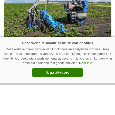
New Holland T7070 voor de trekkertrek.
GT Vario schoffeltrekker is een
Deze website maakt gebruik van functionele en analytische cookies. Deze
Drentse doener
cookies maken het gebruik van deze site zo prettig mogelijk in het gebruik. U
hoeft bijvoorbeeld niet steeds opnieuw gegevens in te voeren en kunnen wij u
Schoffelspecialist Hengers uit Coevorden (Dr.)
optimaal bedienen met goede artikelen.
Meer info
heeft in samenwerking met machinebouwer
Ik ga akkoord
Macon in Kraggenburg (Fl.) een
schoffeltrekker gebouwd. Eenvoudig en licht,
Premium
dat waren de vereisten. En dat is met de GT
Vario aardig gelukt.