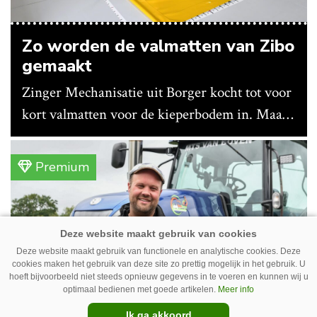
Zo worden de valmatten van Zibo
gemaakt
Zinger Mechanisatie uit Borger kocht tot voor
kort valmatten voor de kieperbodem in. Maar
vanwege lange levertijden produceert het
bedrijf ze nu in eigen huis.
Premium
Deze website maakt gebruik van functionele en analytische cookies. Deze
cookies maken het gebruik van deze site zo prettig mogelijk in het gebruik. U
hoeft bijvoorbeeld niet steeds opnieuw gegevens in te voeren en kunnen wij u
optimaal bedienen met goede artikelen.
Meer info
Ik ga akkoord