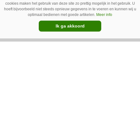
cookies maken het gebruik van deze site zo prettig mogelijk in het gebruik. U
helemaal geen chemie meer wordt gebruikt.
hoeft bijvoorbeeld niet steeds opnieuw gegevens in te voeren en kunnen wij u
Premium
optimaal bedienen met goede artikelen.
Meer info
Ik ga akkoord
IC Green herkent onkruid in
grasmat en verwijdert het met
egtanden
De Sportee-robot van IC Green herkent
onkruid in een grasmat en verwijdert het met
behulp van een roterende schijf met egtanden.
Door deze behandeling te herhalen, raakt het