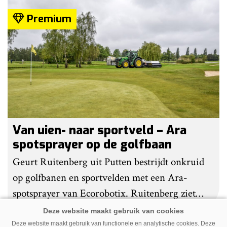
Premium
Van uien- naar sportveld – Ara
spotsprayer op de golfbaan
Geurt Ruitenberg uit Putten bestrijdt onkruid
op golfbanen en sportvelden met een Ara-
spotsprayer van Ecorobotix. Ruitenberg ziet
pleksgewijze onkruidbestrijding als een opstapje
naar autonoom werkende laserrobots, waarbij
Deze website maakt gebruik van functionele en analytische cookies. Deze