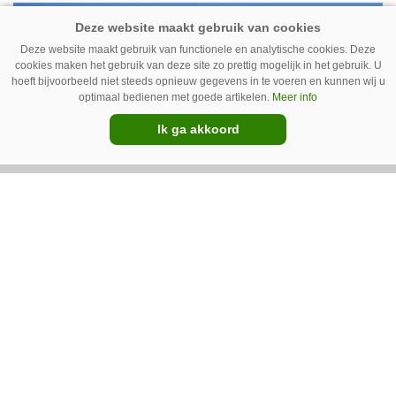
robot ook kunstgras borstelen.
Premium
Deze website maakt gebruik van functionele en analytische cookies. Deze
cookies maken het gebruik van deze site zo prettig mogelijk in het gebruik. U
hoeft bijvoorbeeld niet steeds opnieuw gegevens in te voeren en kunnen wij u
optimaal bedienen met goede artikelen.
Meer info
Ik ga akkoord
Austrup FZE 1300 wiedt de paden
Groenaannemer Drijfhout uit Sint
Annaparochie (Fr.) wilde zelf een machine
bouwen voor de bestrijding van onkruid op
halfverhardingen. Maar op De Groene Sector
Vakbeurs stuitte het bedrijf op de FZE 1300 van