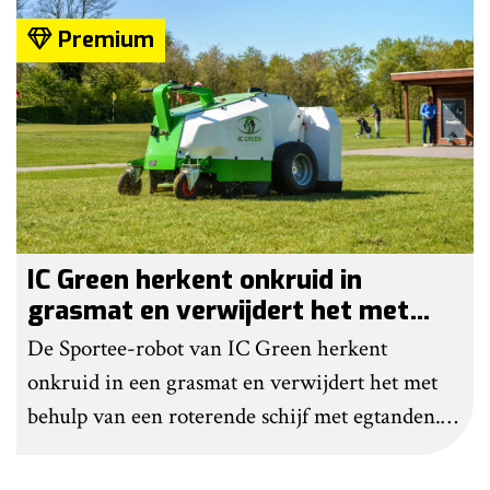
helemaal geen chemie meer wordt gebruikt.
Premium
IC Green herkent onkruid in
grasmat en verwijdert het met
egtanden
De Sportee-robot van IC Green herkent
onkruid in een grasmat en verwijdert het met
behulp van een roterende schijf met egtanden.
Door deze behandeling te herhalen, raakt het
onkruid uitgeput. Na wat aanpassingen kan de