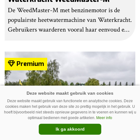
De WeedMaster-M met benzinemotor is de
populairste heetwatermachine van Waterkracht.
Gebruikers waarderen vooral haar eenvoud en
gebruiksgemak. Wel geven zij aan dat enige
ervaring nodig is om onkruid effectief te
bestrijden. Grote kritiekpunten noemen ze niet.
Premium
Wel hebben veel gebruikers wat aanpassingen
gedaan om het werk makkelijker en minder
belastend te maken.
Deze website maakt gebruik van functionele en analytische cookies. Deze
cookies maken het gebruik van deze site zo prettig mogelijk in het gebruik. U
hoeft bijvoorbeeld niet steeds opnieuw gegevens in te voeren en kunnen wij u
optimaal bedienen met goede artikelen.
Meer info
Ik ga akkoord
Van uien- naar sportveld – Ara