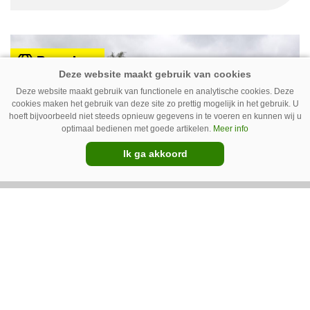
gebruiksgemak. Wel geven zij aan dat enige
ervaring nodig is om onkruid effectief te
bestrijden. Grote kritiekpunten noemen ze niet.
Premium
Wel hebben veel gebruikers wat aanpassingen
gedaan om het werk makkelijker en minder
Deze website maakt gebruik van functionele en analytische cookies. Deze
cookies maken het gebruik van deze site zo prettig mogelijk in het gebruik. U
belastend te maken.
hoeft bijvoorbeeld niet steeds opnieuw gegevens in te voeren en kunnen wij u
optimaal bedienen met goede artikelen.
Meer info
Ik ga akkoord
Van uien- naar sportveld – Ara
spotsprayer op de golfbaan
Geurt Ruitenberg uit Putten bestrijdt onkruid
op golfbanen en sportvelden met een Ara-
spotsprayer van Ecorobotix. Ruitenberg ziet