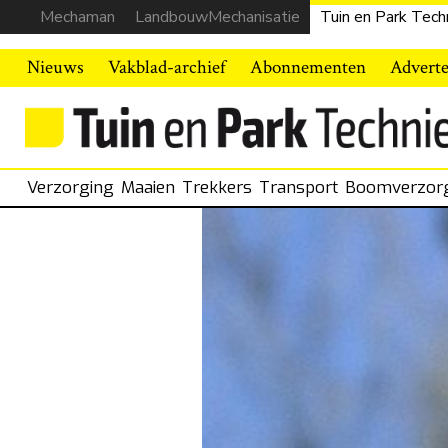
Mechaman
LandbouwMechanisatie
Tuin en Park Tech
Nieuws
Vakblad-archief
Abonnementen
Advert
Verzorging
Maaien
Trekkers
Transport
Boomverzor