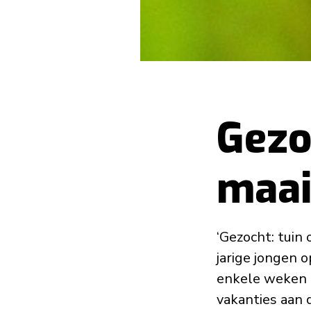
Gezo
maa
‘Gezocht: tuin 
jarige jongen 
enkele weken h
vakanties aan 