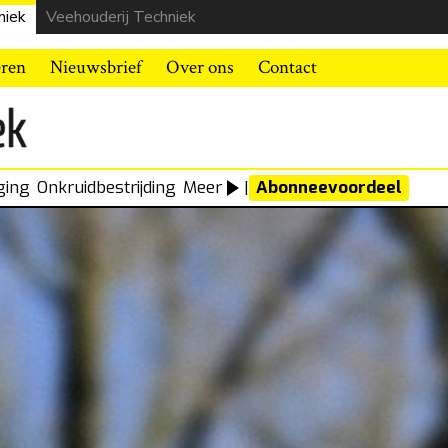
niek
Veehouderij Techniek
eren
Nieuwsbrief
Over ons
Contact
ging
Onkruidbestrijding
Meer
|
Abonneevoordeel