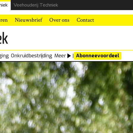
niek
Veehouderij Techniek
eren
Nieuwsbrief
Over ons
Contact
ging
Onkruidbestrijding
Meer
|
Abonneevoordeel