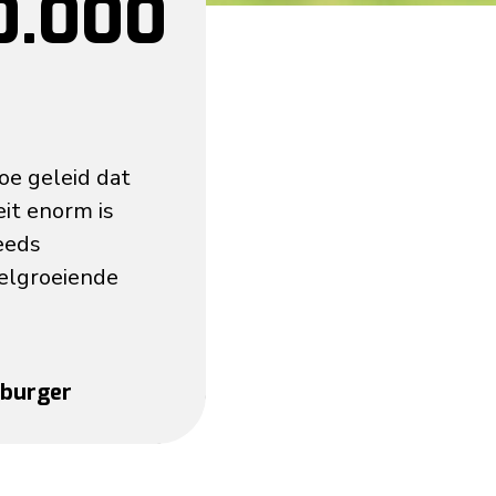
0.000
oe geleid dat
it enorm is
eeds
nelgroeiende
sburger