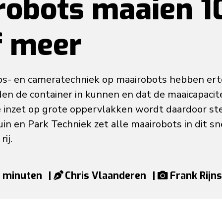
robots maaien 1
f meer
ps- en cameratechniek op maairobots hebben ert
en de container in kunnen en dat de maaicapacite
inzet op grote oppervlakken wordt daardoor st
uin en Park Techniek zet alle maairobots in dit s
ij.
3 minuten
|
Chris Vlaanderen
|
Frank Rijn