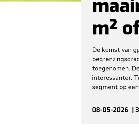
maai
m² o
​De komst van g
begrenzingsdrad
toegenomen. De 
interessanter. T
segment op een r
08-05-2026
| 