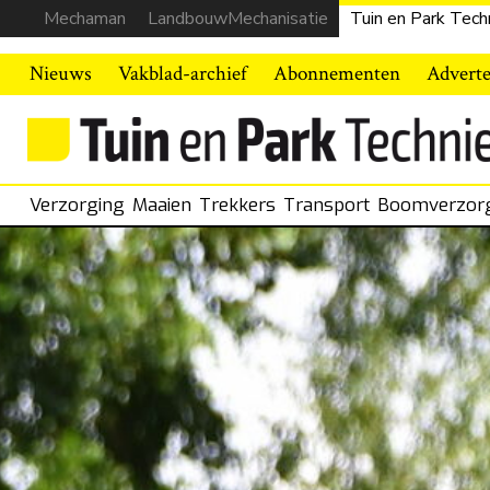
Mechaman
LandbouwMechanisatie
Tuin en Park Tech
Nieuws
Vakblad-archief
Abonnementen
Advert
Verzorging
Maaien
Trekkers
Transport
Boomverzor