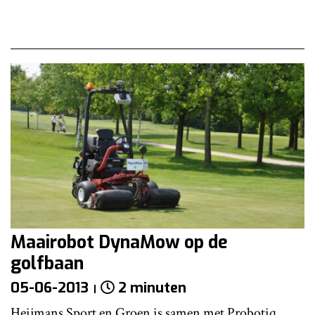
Maairobot DynaMow op de
golfbaan
05-06-2013
2 minuten
Heijmans Sport en Groen is samen met Probotiq