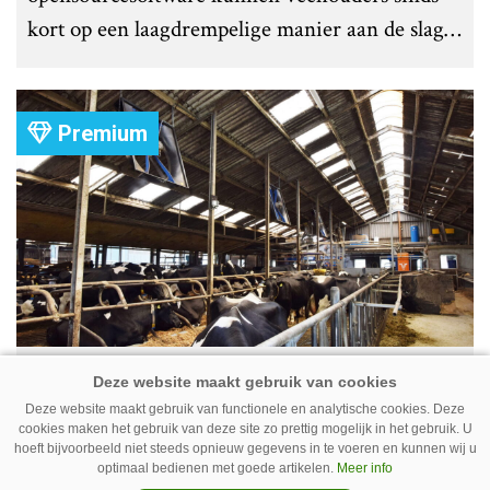
kort op een laagdrempelige manier aan de slag
met tochtdetectie en afkalfmonitoring. Wat
komt er zoal bij kijken?
Premium
Ventilator in de stal voert ook vieze
lucht af
Deze website maakt gebruik van functionele en analytische cookies. Deze
cookies maken het gebruik van deze site zo prettig mogelijk in het gebruik. U
Ventilatoren in de stal zijn niet alleen relevant
hoeft bijvoorbeeld niet steeds opnieuw gegevens in te voeren en kunnen wij u
als de mussen van het dak vallen. Bij de juiste
optimaal bedienen met goede artikelen.
Meer info