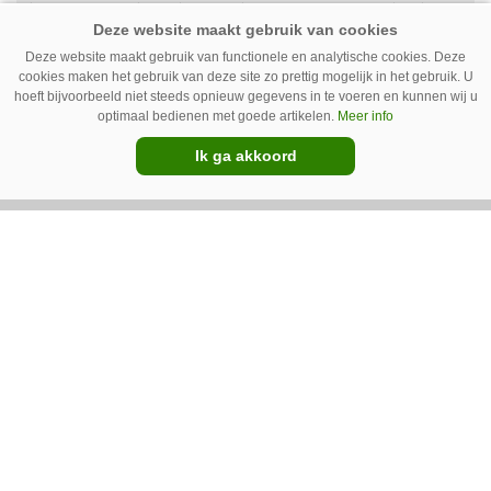
kort op een laagdrempelige manier aan de slag
met tochtdetectie en afkalfmonitoring. Wat
Deze website maakt gebruik van functionele en analytische cookies. Deze
komt er zoal bij kijken?
cookies maken het gebruik van deze site zo prettig mogelijk in het gebruik. U
hoeft bijvoorbeeld niet steeds opnieuw gegevens in te voeren en kunnen wij u
Premium
optimaal bedienen met goede artikelen.
Meer info
Ik ga akkoord
Ventilator in de stal voert ook vieze
lucht af
Ventilatoren in de stal zijn niet alleen relevant
als de mussen van het dak vallen. Bij de juiste