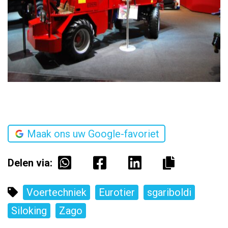
Maak ons uw Google-favoriet
Delen via:
Voertechniek
Eurotier
sgariboldi
Siloking
Zago