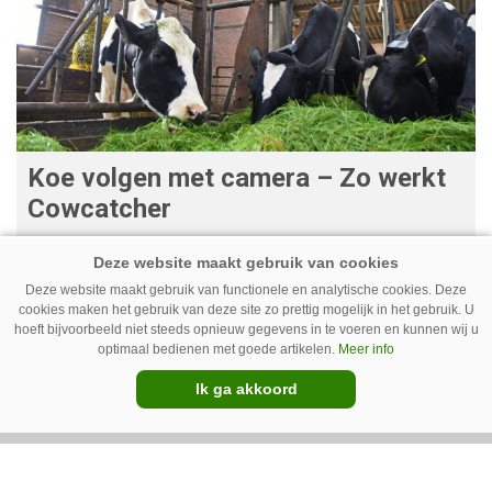
Koe volgen met camera – Zo werkt
Cowcatcher
Met goedkope camera’s en gratis
opensourcesoftware kunnen veehouders sinds
Deze website maakt gebruik van functionele en analytische cookies. Deze
kort op een laagdrempelige manier aan de slag
cookies maken het gebruik van deze site zo prettig mogelijk in het gebruik. U
hoeft bijvoorbeeld niet steeds opnieuw gegevens in te voeren en kunnen wij u
met tochtdetectie en afkalfmonitoring. Wat
optimaal bedienen met goede artikelen.
Meer info
komt er zoal bij kijken?
Ik ga akkoord
Premium