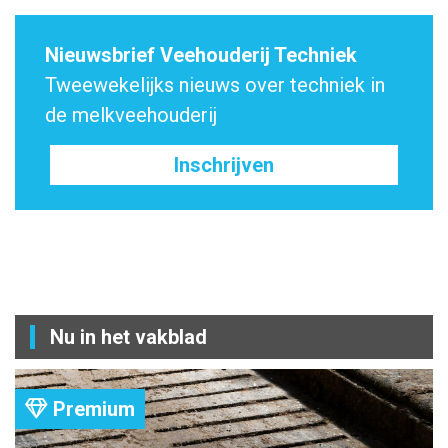
Nieuwsbrief Veehouderij Techniek
Tweewekelijks nieuws over techniek in
de melkveehouderij
Inschrijven
Nu in het vakblad
Premium