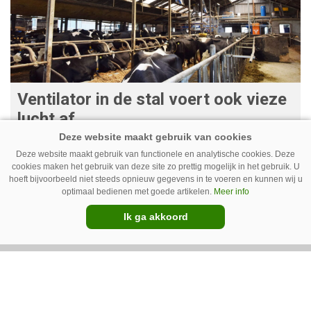
Ventilator in de stal voert ook vieze
lucht af
Ventilatoren in de stal zijn niet alleen relevant
Deze website maakt gebruik van functionele en analytische cookies. Deze
als de mussen van het dak vallen. Bij de juiste
cookies maken het gebruik van deze site zo prettig mogelijk in het gebruik. U
hoeft bijvoorbeeld niet steeds opnieuw gegevens in te voeren en kunnen wij u
installatie zorgen ze er ook voor dat vieze lucht
optimaal bedienen met goede artikelen.
Meer info
wordt afgevoerd. Op veel bedrijven staan ze dan
Ik ga akkoord
ook bijna altijd aan.
Van onze kennispartners