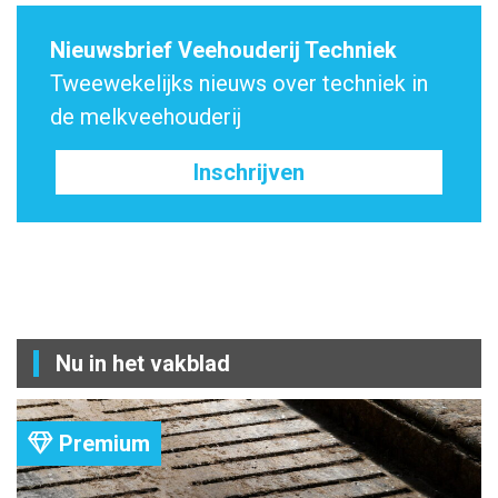
Nieuwsbrief Veehouderij Techniek
Tweewekelijks nieuws over techniek in
de melkveehouderij
Inschrijven
Nu in het vakblad
Premium