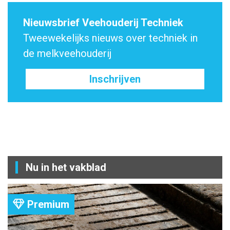
Nieuwsbrief Veehouderij Techniek
Tweewekelijks nieuws over techniek in
de melkveehouderij
Inschrijven
Nu in het vakblad
Premium