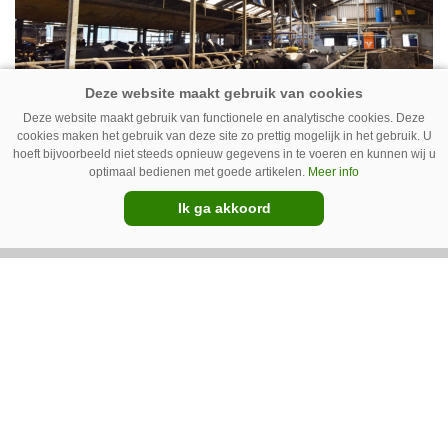
Deze website maakt gebruik van functionele en analytische cookies. Deze
Ventilator in de stal voert ook vieze
cookies maken het gebruik van deze site zo prettig mogelijk in het gebruik. U
hoeft bijvoorbeeld niet steeds opnieuw gegevens in te voeren en kunnen wij u
lucht af
optimaal bedienen met goede artikelen.
Meer info
Ventilatoren in de stal zijn niet alleen relevant
Ik ga akkoord
als de mussen van het dak vallen. Bij de juiste
installatie zorgen ze er ook voor dat vieze lucht
wordt afgevoerd. Op veel bedrijven staan ze dan
ook bijna altijd aan.
Van onze kennispartners