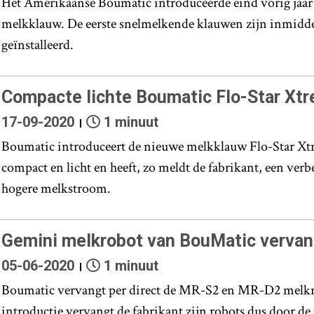
Het Amerikaanse Boumatic introduceerde eind vorig jaar
melkklauw. De eerste snelmelkende klauwen zijn inmidde
geïnstalleerd.
Compacte lichte Boumatic Flo-Star Xt
17-09-2020
1 minuut
Boumatic introduceert de nieuwe melkklauw Flo-Star Xt
compact en licht en heeft, zo meldt de fabrikant, een ver
hogere melkstroom.
Gemini melkrobot van BouMatic verva
05-06-2020
1 minuut
Boumatic vervangt per direct de MR-S2 en MR-D2 melkro
introductie vervangt de fabrikant zijn robots dus door d