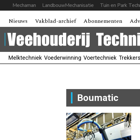
Mechaman
LandbouwMechanisatie
Tuin en Park Tech
Nieuws
Vakblad-archief
Abonnementen
Adv
Melktechniek
Voederwinning
Voertechniek
Trekker
Boumatic