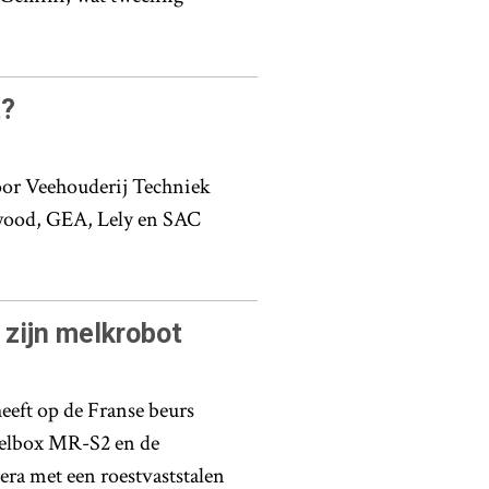
t?
or Veehouderij Techniek
wood, GEA, Lely en SAC
zijn melkrobot
eft op de Franse beurs
kelbox MR-S2 en de
a met een roestvaststalen