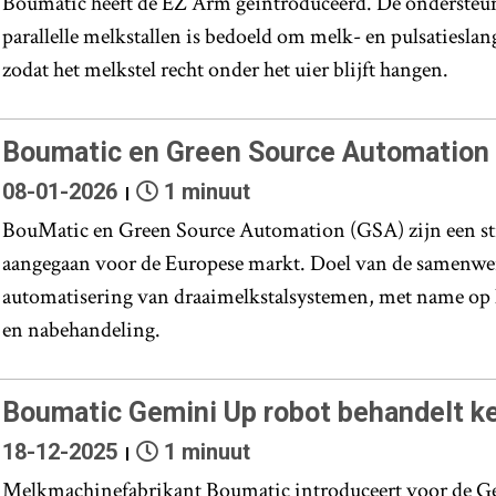
Boumatic heeft de EZ Arm geïntroduceerd. De ondersteun
parallelle melkstallen is bedoeld om melk- en pulsatieslan
zodat het melkstel recht onder het uier blijft hangen.
Boumatic en Green Source Automation
08-01-2026
1 minuut
BouMatic en Green Source Automation (GSA) zijn een str
aangegaan voor de Europese markt. Doel van de samenwer
automatisering van draaimelkstalsystemen, met name op 
en nabehandeling.
Boumatic Gemini Up robot behandelt k
18-12-2025
1 minuut
Melkmachinefabrikant Boumatic introduceert voor de Ge