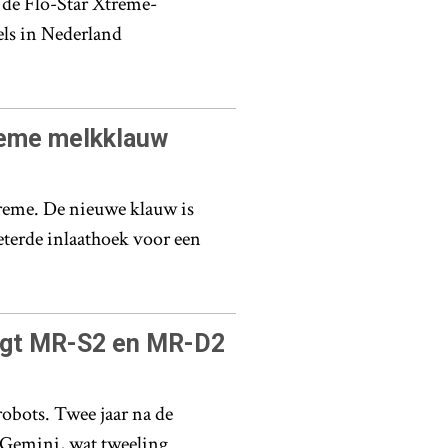
 de Flo-Star Xtreme-
ls in Nederland
reme melkklauw
reme. De nieuwe klauw is
beterde inlaathoek voor een
ngt MR-S2 en MR-D2
bots. Twee jaar na de
e Gemini, wat tweeling