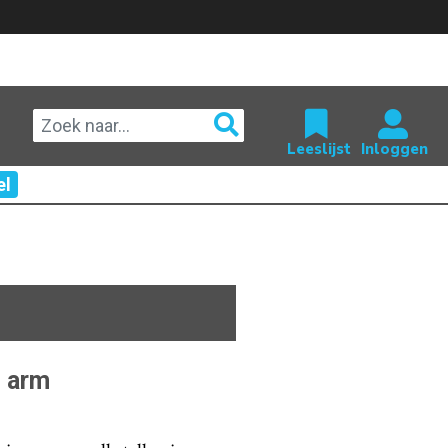
el
 arm