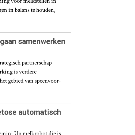
ing voor melkstellen in
gen in balans te houden,
 gaan samenwerken
ategisch partnerschap
king is verdere
het gebied van speenvoor-
etose automatisch
mini Up melkrobot die is