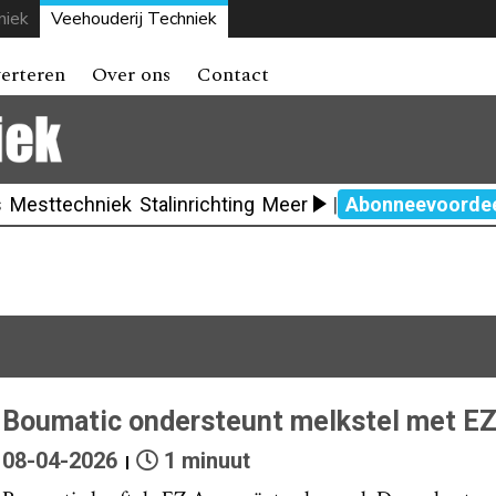
niek
Veehouderij Techniek
erteren
Over ons
Contact
s
Mesttechniek
Stalinrichting
Meer
|
Abonneevoorde
Boumatic ondersteunt melkstel met EZ
08-04-2026
1 minuut