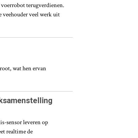
n voerrobot terugverdienen.
e veehouder veel werk uit
root, wat hen ervan
lksamenstelling
s-sensor leveren op
t realtime de