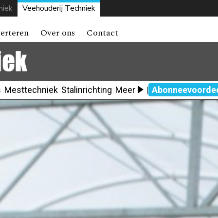
niek
Veehouderij Techniek
erteren
Over ons
Contact
s
Mesttechniek
Stalinrichting
Meer
|
Abonneevoorde