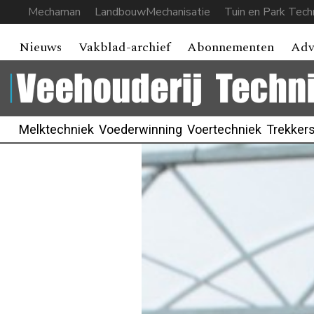
Mechaman
LandbouwMechanisatie
Tuin en Park Tech
Nieuws
Vakblad-archief
Abonnementen
Adv
Melktechniek
Voederwinning
Voertechniek
Trekker