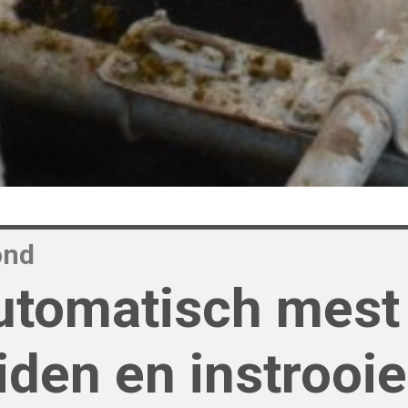
ond
utomatisch mest
iden en instrooi