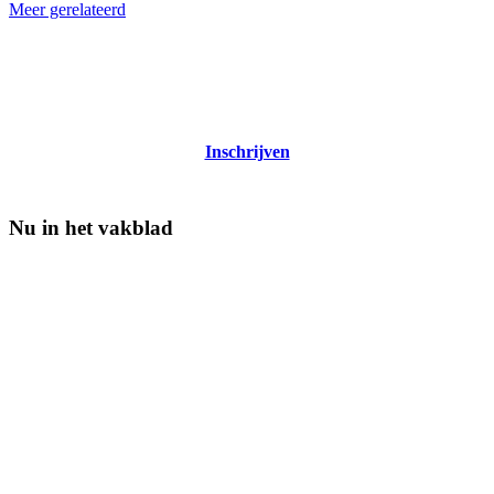
Meer gerelateerd
Nieuwsbrief Veehouderij Techniek
Tweewekelijks nieuws over techniek in de melkveehouderij
Inschrijven
Nu in het vakblad