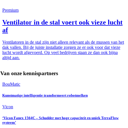
Premium
Ventilator in de stal voert ook vieze lucht
af
Ventilatoren in de stal zijn niet alleen relevant als de mussen van het
dak vallen. Bij de juiste installatie zorgen ze er ook voor dat vieze
lucht wordt afgevoerd. Op veel bedrijven staan ze dan ook bijna
altijd aan.
Van onze kennispartners
BouMatic
Kunstmatige intelligentie transformeert robotmelken
Vicon
‘Vicon Fanex 1564C – Schudder met hoge capaciteit en uniek TerraFlow
systeem’