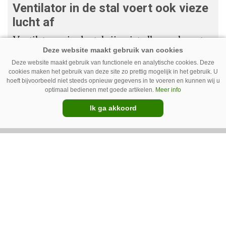
Ventilator in de stal voert ook vieze
lucht af
Ventilatoren in de stal zijn niet alleen relevant
als de mussen van het dak vallen. Bij de juiste
Deze website maakt gebruik van functionele en analytische cookies. Deze
installatie zorgen ze er ook voor dat vieze lucht
cookies maken het gebruik van deze site zo prettig mogelijk in het gebruik. U
hoeft bijvoorbeeld niet steeds opnieuw gegevens in te voeren en kunnen wij u
wordt afgevoerd. Op veel bedrijven staan ze dan
optimaal bedienen met goede artikelen.
Meer info
ook bijna altijd aan.
Ik ga akkoord
Van onze kennispartners
BouMatic