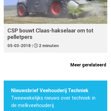
CSP bouwt Claas-hakselaar om tot
pelletpers
05-03-2018 |
2 minuten
Meer gerelateerd
Nieuwsbrief Veehouderij Techniek
Tweewekelijks nieuws over techniek in
de melkveehouderij