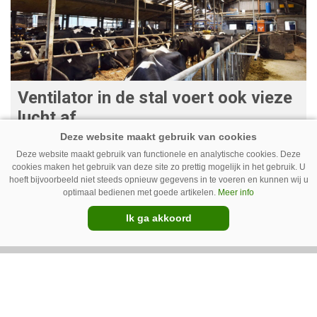
Ventilator in de stal voert ook vieze
lucht af
Ventilatoren in de stal zijn niet alleen relevant
Deze website maakt gebruik van functionele en analytische cookies. Deze
als de mussen van het dak vallen. Bij de juiste
cookies maken het gebruik van deze site zo prettig mogelijk in het gebruik. U
hoeft bijvoorbeeld niet steeds opnieuw gegevens in te voeren en kunnen wij u
installatie zorgen ze er ook voor dat vieze lucht
optimaal bedienen met goede artikelen.
Meer info
wordt afgevoerd. Op veel bedrijven staan ze dan
Ik ga akkoord
ook bijna altijd aan.
Van onze kennispartners