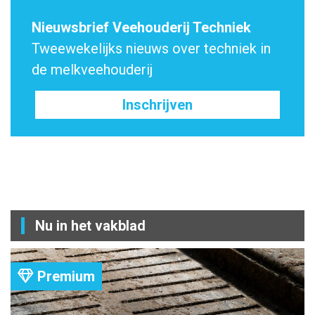
Nieuwsbrief Veehouderij Techniek
Tweewekelijks nieuws over techniek in
de melkveehouderij
Inschrijven
Nu in het vakblad
Premium