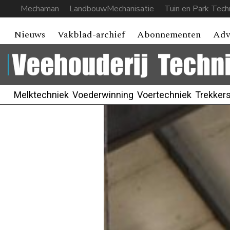
Mechaman
LandbouwMechanisatie
Tuin en Park Tech
Nieuws
Vakblad-archief
Abonnementen
Adv
Melktechniek
Voederwinning
Voertechniek
Trekker