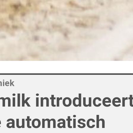
niek
milk introduceer
 automatisch