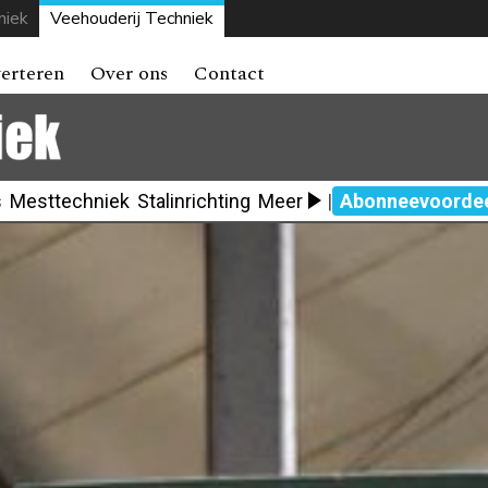
niek
Veehouderij Techniek
erteren
Over ons
Contact
s
Mesttechniek
Stalinrichting
Meer
|
Abonneevoorde