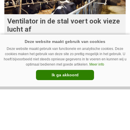
Ventilator in de stal voert ook vieze
lucht af
Ventilatoren in de stal zijn niet alleen relevant
als de mussen van het dak vallen. Bij de juiste
Deze website maakt gebruik van functionele en analytische cookies. Deze
cookies maken het gebruik van deze site zo prettig mogelijk in het gebruik. U
installatie zorgen ze er ook voor dat vieze lucht
hoeft bijvoorbeeld niet steeds opnieuw gegevens in te voeren en kunnen wij u
wordt afgevoerd. Op veel bedrijven staan ze dan
optimaal bedienen met goede artikelen.
Meer info
ook bijna altijd aan.
Ik ga akkoord
Van onze kennispartners
BouMatic