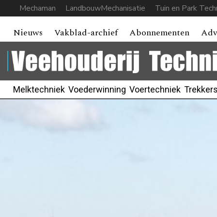
Mechaman
LandbouwMechanisatie
Tuin en Park Tech
Nieuws
Vakblad-archief
Abonnementen
Adv
Melktechniek
Voederwinning
Voertechniek
Trekker