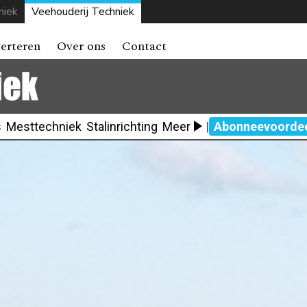
niek
Veehouderij Techniek
erteren
Over ons
Contact
s
Mesttechniek
Stalinrichting
Meer
|
Abonneevoorde