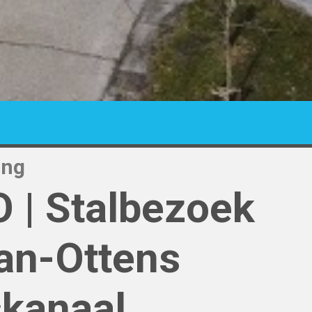
ing
 | Stalbezoek
an-Ottens
kanaal