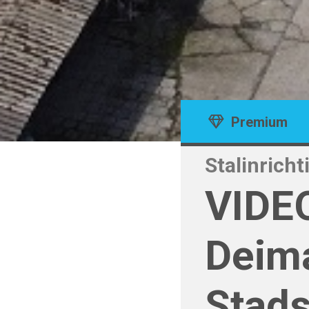
Premium
Stalinricht
VIDEO
Deim
Stads